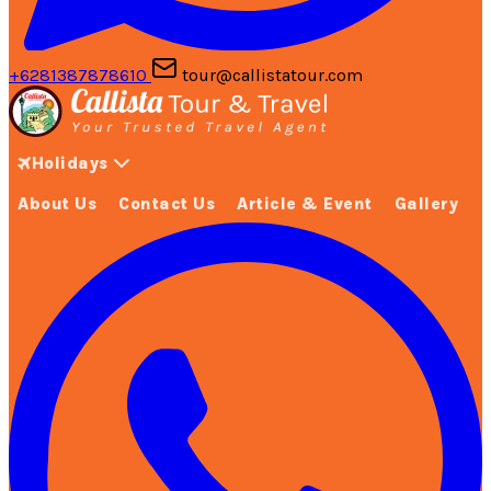
+6281387878610
tour@callistatour.com
Holidays
About Us
Contact Us
Article & Event
Gallery