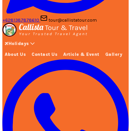
+6281387878610
tour@callistatour.com
Holidays
About Us
Contact Us
Article & Event
Gallery