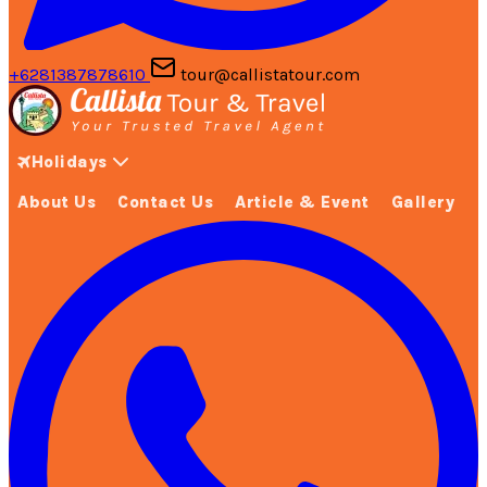
+6281387878610
tour@callistatour.com
Holidays
About Us
Contact Us
Article & Event
Gallery