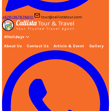
+6281387878610
tour@callistatour.com
Holidays
About Us
Contact Us
Article & Event
Gallery