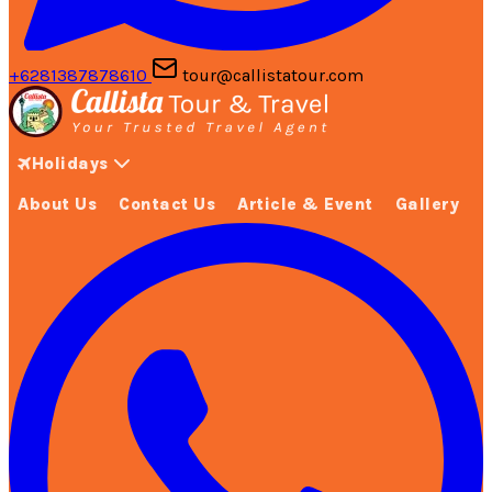
+6281387878610
tour@callistatour.com
Holidays
About Us
Contact Us
Article & Event
Gallery