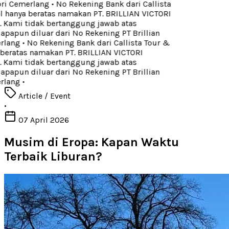
ori Cemerlang
•
No Rekening Bank dari Callista
l hanya beratas namakan PT. BRILLIAN VICTORI
ami tidak bertanggung jawab atas
papun diluar dari No Rekening PT Brillian
rlang
•
No Rekening Bank dari Callista Tour &
 beratas namakan PT. BRILLIAN VICTORI
ami tidak bertanggung jawab atas
papun diluar dari No Rekening PT Brillian
rlang
•
Article / Event
•
07 April 2026
Musim di Eropa: Kapan Waktu
Terbaik Liburan?