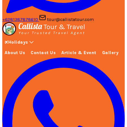
+6281387878610
tour@callistatour.com
Holidays
About Us
Contact Us
Article & Event
Gallery