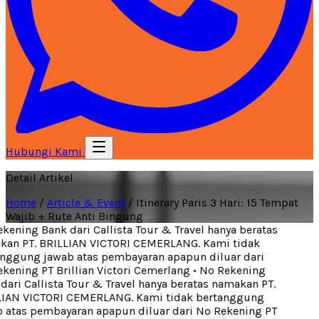
Hubungi Kami
Detail Artikel
Home
/
Article & Event
/
Itinerary Paris 3 Hari: 15 Tempat
Wajib + Rute Anti Bingung
ening Bank dari Callista Tour & Travel hanya beratas
an PT. BRILLIAN VICTORI CEMERLANG. Kami tidak
ggung jawab atas pembayaran apapun diluar dari
ening PT Brillian Victori Cemerlang
•
No Rekening
ari Callista Tour & Travel hanya beratas namakan PT.
IAN VICTORI CEMERLANG. Kami tidak bertanggung
atas pembayaran apapun diluar dari No Rekening PT