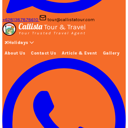
+6281387878610
tour@callistatour.com
Holidays
About Us
Contact Us
Article & Event
Gallery