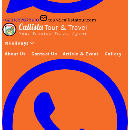
+6281387878610
tour@callistatour.com
Holidays
About Us
Contact Us
Article & Event
Gallery