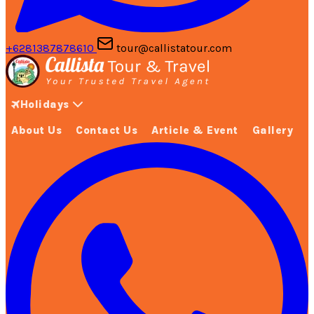
+6281387878610
tour@callistatour.com
Holidays
About Us
Contact Us
Article & Event
Gallery