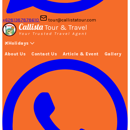
+6281387878610
tour@callistatour.com
Holidays
About Us
Contact Us
Article & Event
Gallery