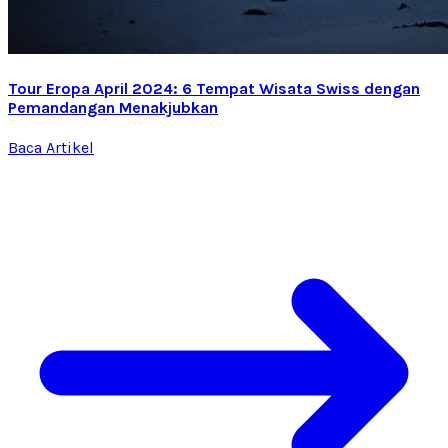
Tour Eropa April 2024: 6 Tempat Wisata Swiss dengan
Pemandangan Menakjubkan
Baca Artikel