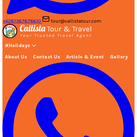
+6281387878610
tour@callistatour.com
Holidays
About Us
Contact Us
Article & Event
Gallery