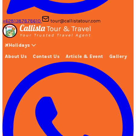
+6281387878610
tour@callistatour.com
Holidays
About Us
Contact Us
Article & Event
Gallery