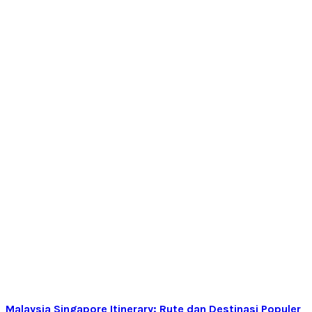
Malaysia Singapore Itinerary: Rute dan Destinasi Populer