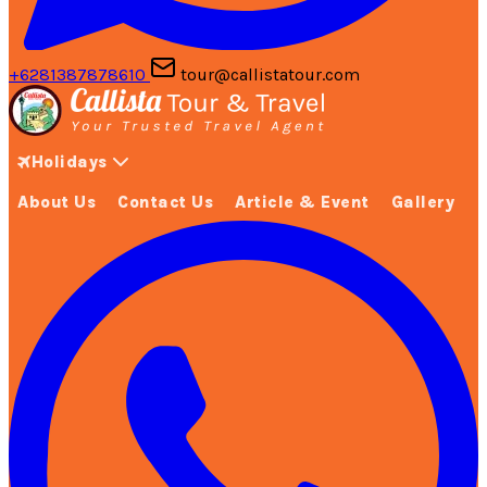
+6281387878610
tour@callistatour.com
Holidays
About Us
Contact Us
Article & Event
Gallery