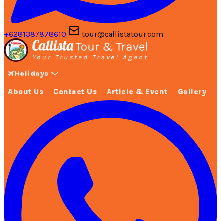
+6281387878610
tour@callistatour.com
Holidays
About Us
Contact Us
Article & Event
Gallery