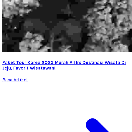
Paket Tour Korea 2023 Murah All In: Destinasi Wisata Di
Jeju, Favorit Wisatawan!
Baca Artikel