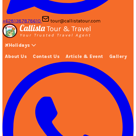
+6281387878610
tour@callistatour.com
Holidays
About Us
Contact Us
Article & Event
Gallery