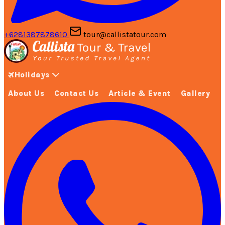
+6281387878610
tour@callistatour.com
Holidays
About Us
Contact Us
Article & Event
Gallery