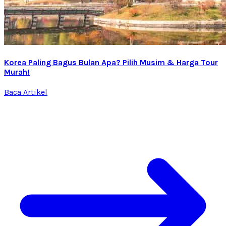
Korea Paling Bagus Bulan Apa? Pilih Musim & Harga Tour
Murah!
Baca Artikel