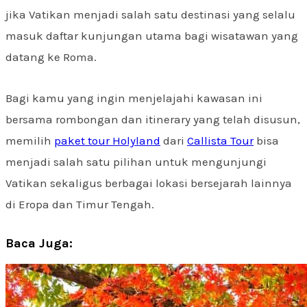
jika Vatikan menjadi salah satu destinasi yang selalu
masuk daftar kunjungan utama bagi wisatawan yang
datang ke Roma.
Bagi kamu yang ingin menjelajahi kawasan ini
bersama rombongan dan itinerary yang telah disusun,
memilih
paket tour Holyland
dari
Callista Tour
bisa
menjadi salah satu pilihan untuk mengunjungi
Vatikan sekaligus berbagai lokasi bersejarah lainnya
di Eropa dan Timur Tengah.
Baca Juga: