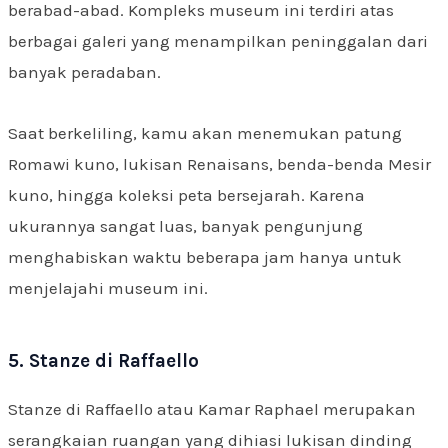
berabad-abad. Kompleks museum ini terdiri atas
berbagai galeri yang menampilkan peninggalan dari
banyak peradaban.
Saat berkeliling, kamu akan menemukan patung
Romawi kuno, lukisan Renaisans, benda-benda Mesir
kuno, hingga koleksi peta bersejarah. Karena
ukurannya sangat luas, banyak pengunjung
menghabiskan waktu beberapa jam hanya untuk
menjelajahi museum ini.
5. Stanze di Raffaello
Stanze di Raffaello atau Kamar Raphael merupakan
serangkaian ruangan yang dihiasi lukisan dinding