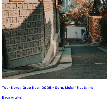
Tour Korea Grup Kecil 2025 - Seru, Mulai 15 Jutaan!
Baca Artikel