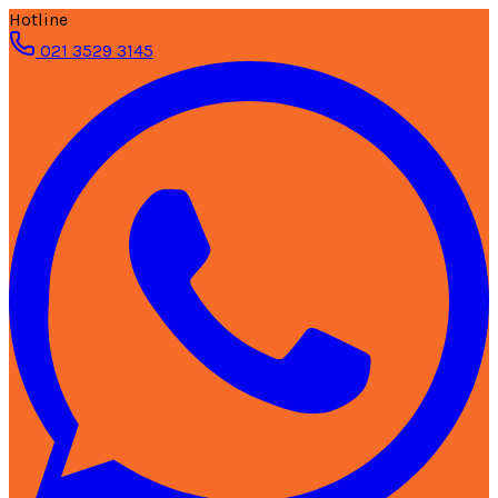
Hotline
021 3529 3145