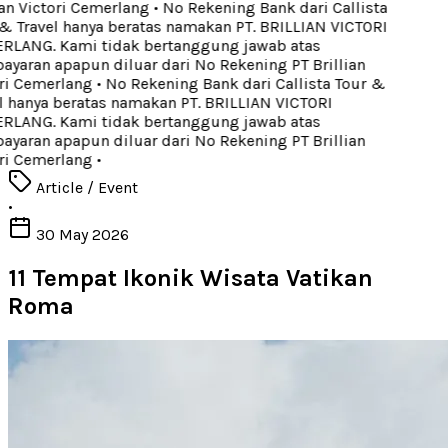
an Victori Cemerlang
•
No Rekening Bank dari Callista
 Travel hanya beratas namakan PT. BRILLIAN VICTORI
LANG. Kami tidak bertanggung jawab atas
aran apapun diluar dari No Rekening PT Brillian
ri Cemerlang
•
No Rekening Bank dari Callista Tour &
 hanya beratas namakan PT. BRILLIAN VICTORI
LANG. Kami tidak bertanggung jawab atas
aran apapun diluar dari No Rekening PT Brillian
ri Cemerlang
•
Article / Event
•
30 May 2026
11 Tempat Ikonik Wisata Vatikan
Roma