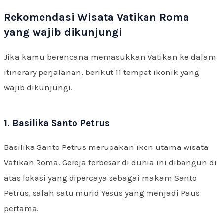
Rekomendasi Wisata Vatikan Roma
yang wajib dikunjungi
Jika kamu berencana memasukkan Vatikan ke dalam
itinerary perjalanan, berikut 11 tempat ikonik yang
wajib dikunjungi.
1. Basilika Santo Petrus
Basilika Santo Petrus merupakan ikon utama wisata
Vatikan Roma. Gereja terbesar di dunia ini dibangun di
atas lokasi yang dipercaya sebagai makam Santo
Petrus, salah satu murid Yesus yang menjadi Paus
pertama.