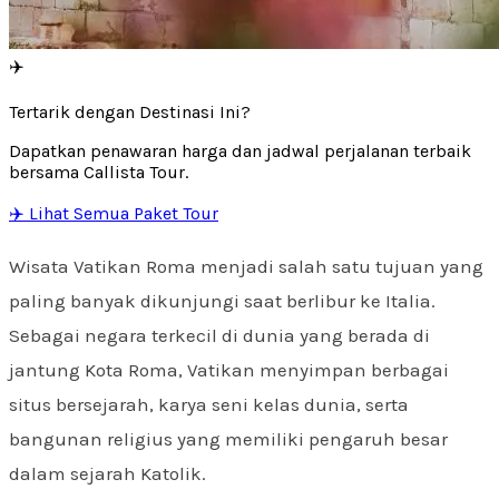
✈️
Tertarik dengan Destinasi Ini?
Dapatkan penawaran harga dan jadwal perjalanan terbaik
bersama Callista Tour.
✈️ Lihat Semua Paket Tour
Wisata Vatikan Roma menjadi salah satu tujuan yang
paling banyak dikunjungi saat berlibur ke Italia.
Sebagai negara terkecil di dunia yang berada di
jantung Kota Roma, Vatikan menyimpan berbagai
situs bersejarah, karya seni kelas dunia, serta
bangunan religius yang memiliki pengaruh besar
dalam sejarah Katolik.