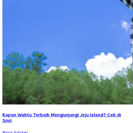
Kapan Waktu Terbaik Mengunjungi Jeju Island? Cek di
Sini!
Baca Artikel