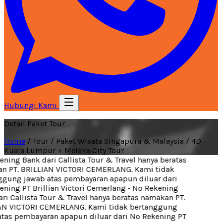
Hubungi Kami
Detail Paket Tour
Home
/
Tour
/
Paket Wisata Singapura & Malaysia
/
4D
Kuala Lumpur + Melaka City Tour
ing Bank dari Callista Tour & Travel hanya beratas
 PT. BRILLIAN VICTORI CEMERLANG. Kami tidak
gung jawab atas pembayaran apapun diluar dari
ning PT Brillian Victori Cemerlang
•
No Rekening
i Callista Tour & Travel hanya beratas namakan PT.
N VICTORI CEMERLANG. Kami tidak bertanggung
tas pembayaran apapun diluar dari No Rekening PT