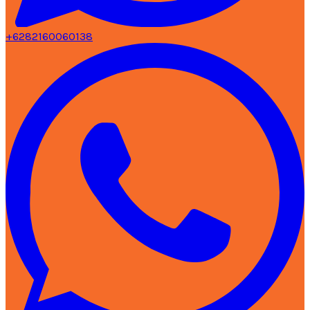
+6282160060138