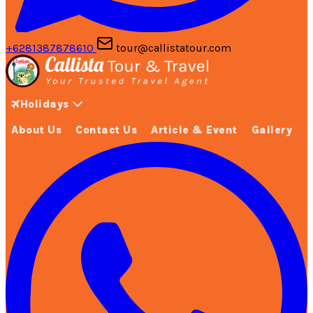
+6281387878610
tour@callistatour.com
Holidays
About Us
Contact Us
Article & Event
Gallery