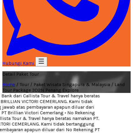
Hubungi Kami
Detail Paket Tour
Home
/
Tour
/
Paket Wisata Singapura & Malaysia
/
Land
Tour Package 3D2N Penang Explore
ank dari Callista Tour & Travel hanya beratas
BRILLIAN VICTORI CEMERLANG. Kami tidak
jawab atas pembayaran apapun diluar dari
T Brillian Victori Cemerlang
•
No Rekening
lista Tour & Travel hanya beratas namakan PT.
TORI CEMERLANG. Kami tidak bertanggung
mbayaran apapun diluar dari No Rekening PT