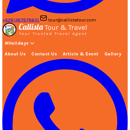
+6281387878610
tour@callistatour.com
Holidays
About Us
Contact Us
Article & Event
Gallery