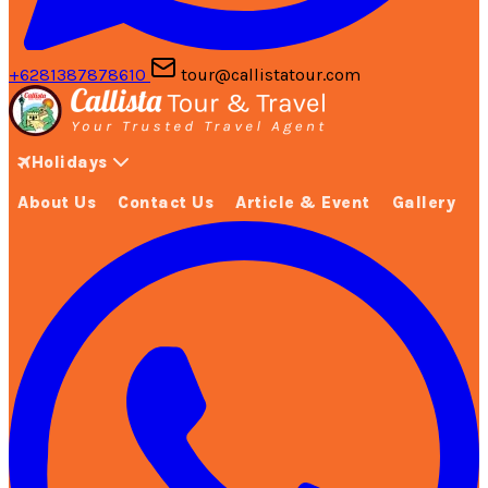
+6281387878610
tour@callistatour.com
Holidays
About Us
Contact Us
Article & Event
Gallery