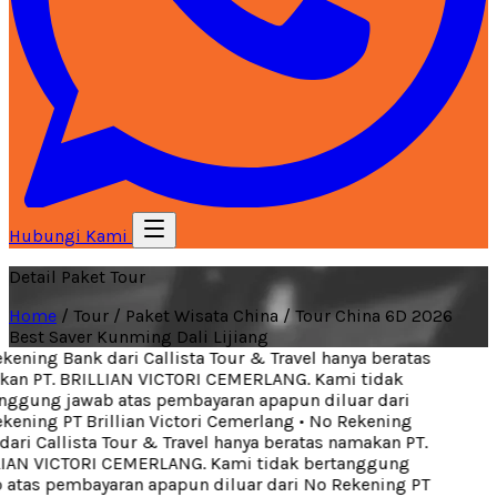
Hubungi Kami
Detail Paket Tour
Home
/
Tour
/
Paket Wisata China
/
Tour China 6D 2026
Best Saver Kunming Dali Lijiang
ening Bank dari Callista Tour & Travel hanya beratas
an PT. BRILLIAN VICTORI CEMERLANG. Kami tidak
ggung jawab atas pembayaran apapun diluar dari
ening PT Brillian Victori Cemerlang
•
No Rekening
ari Callista Tour & Travel hanya beratas namakan PT.
IAN VICTORI CEMERLANG. Kami tidak bertanggung
atas pembayaran apapun diluar dari No Rekening PT