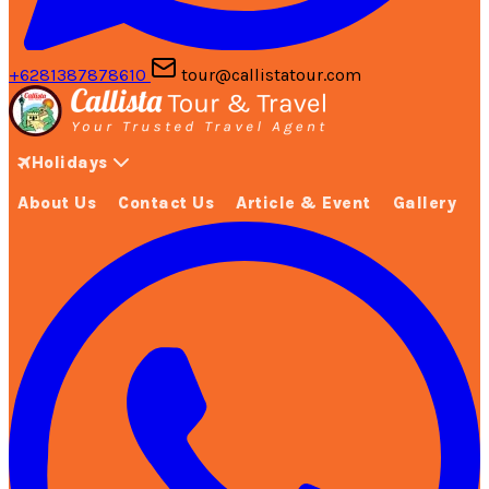
+6281387878610
tour@callistatour.com
Holidays
About Us
Contact Us
Article & Event
Gallery