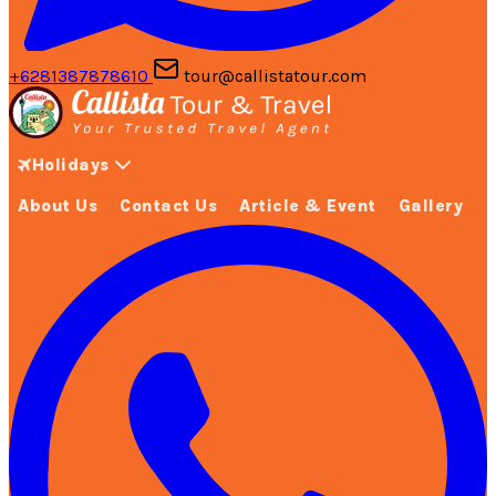
+6281387878610
tour@callistatour.com
Holidays
About Us
Contact Us
Article & Event
Gallery