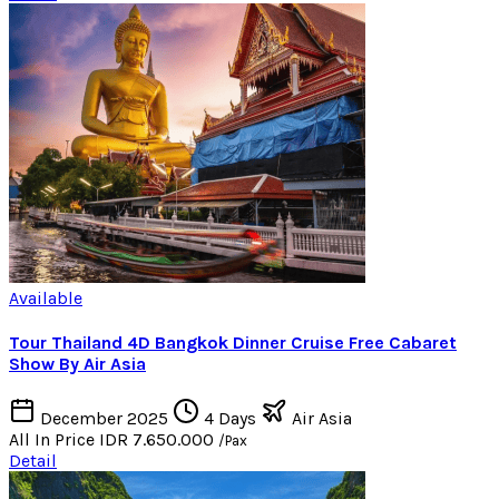
Available
Tour Thailand 4D Bangkok Dinner Cruise Free Cabaret
Show By Air Asia
December 2025
4 Days
Air Asia
All In Price
IDR 7.650.000
/Pax
Detail