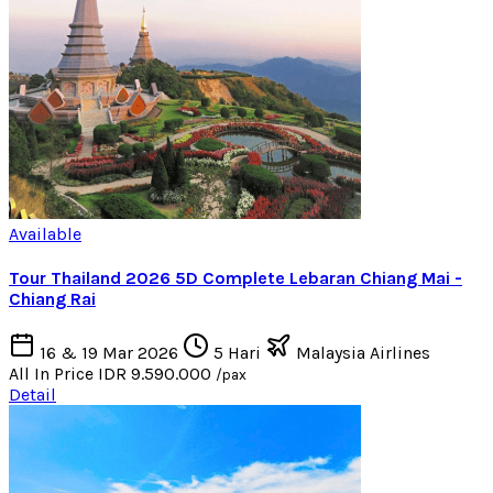
Available
Tour Thailand 2026 5D Complete Lebaran Chiang Mai -
Chiang Rai
16 & 19 Mar 2026
5 Hari
Malaysia Airlines
All In Price
IDR 9.590.000
/pax
Detail