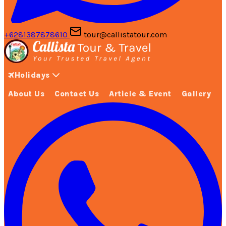
+6281387878610
tour@callistatour.com
Holidays
About Us
Contact Us
Article & Event
Gallery