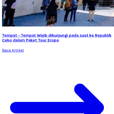
Tempat - Tempat Wajib dikunjungi pada saat ke Republik
Ceko dalam Paket Tour Eropa
Baca Artikel