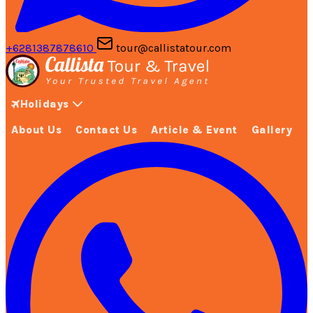
+6281387878610
tour@callistatour.com
Holidays
About Us
Contact Us
Article & Event
Gallery