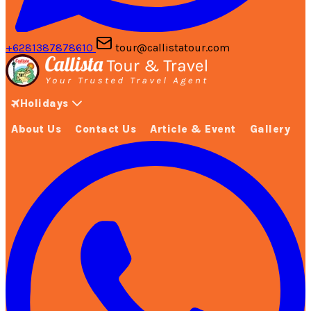
+6281387878610
tour@callistatour.com
Holidays
About Us
Contact Us
Article & Event
Gallery