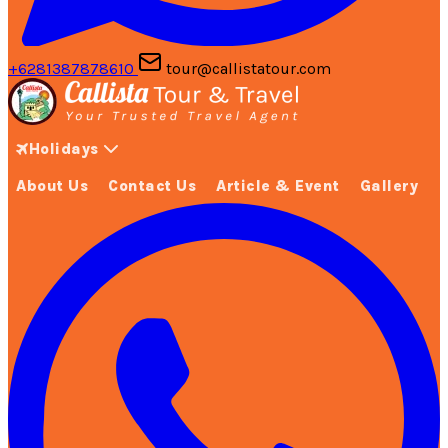
+6281387878610
tour@callistatour.com
Holidays
About Us
Contact Us
Article & Event
Gallery