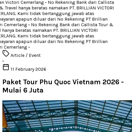
an Victori Cemerlang
•
No Rekening Bank dari Callista
 Travel hanya beratas namakan PT. BRILLIAN VICTORI
LANG. Kami tidak bertanggung jawab atas
aran apapun diluar dari No Rekening PT Brillian
ri Cemerlang
•
No Rekening Bank dari Callista Tour &
 hanya beratas namakan PT. BRILLIAN VICTORI
LANG. Kami tidak bertanggung jawab atas
aran apapun diluar dari No Rekening PT Brillian
ri Cemerlang
•
Article / Event
•
11 February 2026
Paket Tour Phu Quoc Vietnam 2026 -
Mulai 6 Juta