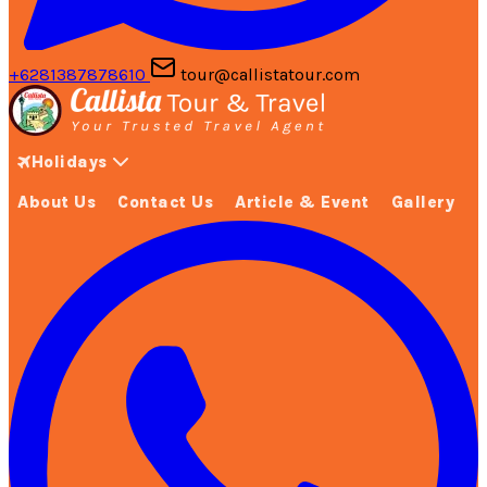
+6281387878610
tour@callistatour.com
Holidays
About Us
Contact Us
Article & Event
Gallery