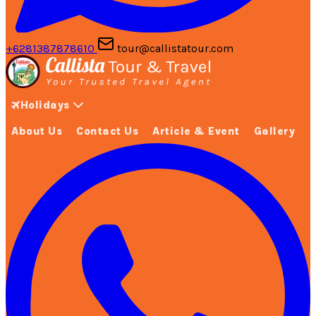
+6281387878610
tour@callistatour.com
Holidays
About Us
Contact Us
Article & Event
Gallery