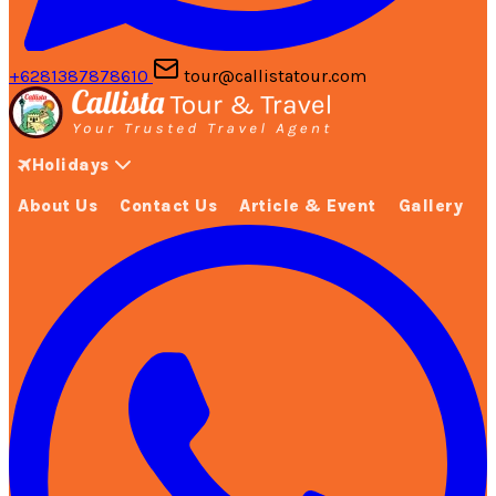
+6281387878610
tour@callistatour.com
Holidays
About Us
Contact Us
Article & Event
Gallery