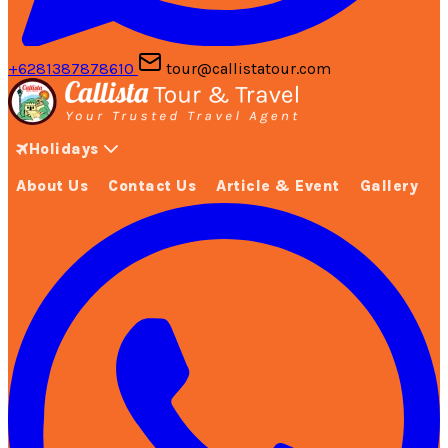
+6281387878610
tour@callistatour.com
Holidays
About Us
Contact Us
Article & Event
Gallery