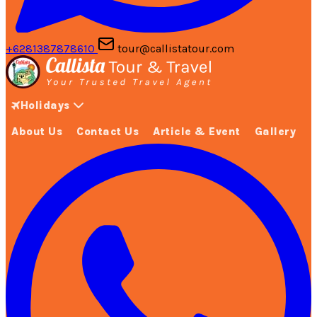
+6281387878610
tour@callistatour.com
Holidays
About Us
Contact Us
Article & Event
Gallery