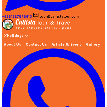
+6281387878610
tour@callistatour.com
Holidays
About Us
Contact Us
Article & Event
Gallery