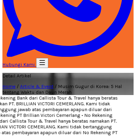
Hubungi Kami
Detail Artikel
Home
/
Article & Event
/
Musim Gugur di Korea: 5 Hal
tentang Waktu dan Daun Merah
ening Bank dari Callista Tour & Travel hanya beratas
n PT. BRILLIAN VICTORI CEMERLANG. Kami tidak
ggung jawab atas pembayaran apapun diluar dari
ening PT Brillian Victori Cemerlang
•
No Rekening
ari Callista Tour & Travel hanya beratas namakan PT.
IAN VICTORI CEMERLANG. Kami tidak bertanggung
atas pembayaran apapun diluar dari No Rekening PT