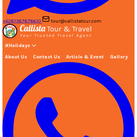
+6281387878610
tour@callistatour.com
Holidays
About Us
Contact Us
Article & Event
Gallery