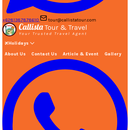
+6281387878610
tour@callistatour.com
Holidays
About Us
Contact Us
Article & Event
Gallery