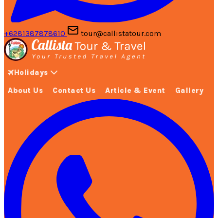
+6281387878610
tour@callistatour.com
Holidays
About Us
Contact Us
Article & Event
Gallery