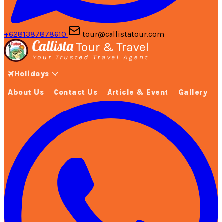
+6281387878610
tour@callistatour.com
Holidays
About Us
Contact Us
Article & Event
Gallery