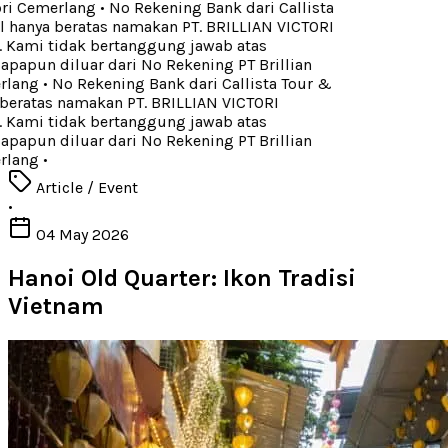
ori Cemerlang
•
No Rekening Bank dari Callista
 hanya beratas namakan PT. BRILLIAN VICTORI
ami tidak bertanggung jawab atas
apun diluar dari No Rekening PT Brillian
rlang
•
No Rekening Bank dari Callista Tour &
beratas namakan PT. BRILLIAN VICTORI
ami tidak bertanggung jawab atas
apun diluar dari No Rekening PT Brillian
rlang
•
Article / Event
•
04 May 2026
Hanoi Old Quarter: Ikon Tradisi
Vietnam