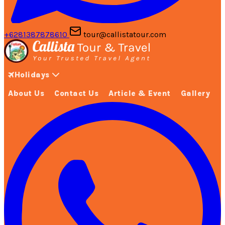
+6281387878610
tour@callistatour.com
Holidays
About Us
Contact Us
Article & Event
Gallery