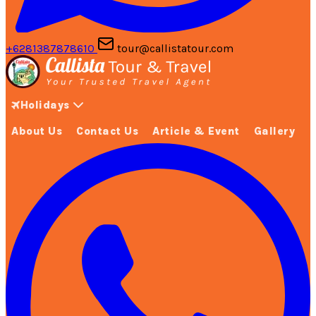
+6281387878610
tour@callistatour.com
Holidays
About Us
Contact Us
Article & Event
Gallery