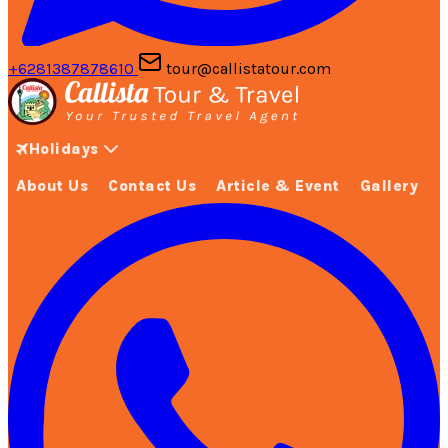
+6281387878610
tour@callistatour.com
Holidays
About Us
Contact Us
Article & Event
Gallery