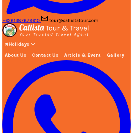
+6281387878610
tour@callistatour.com
Holidays
About Us
Contact Us
Article & Event
Gallery