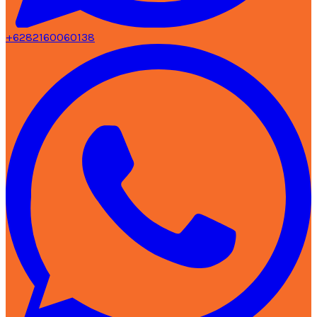
+6282160060138