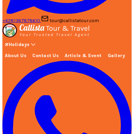
+6281387878610
tour@callistatour.com
Holidays
About Us
Contact Us
Article & Event
Gallery