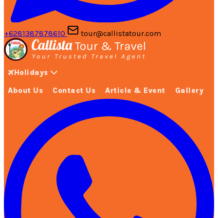
+6281387878610
tour@callistatour.com
Holidays
About Us
Contact Us
Article & Event
Gallery