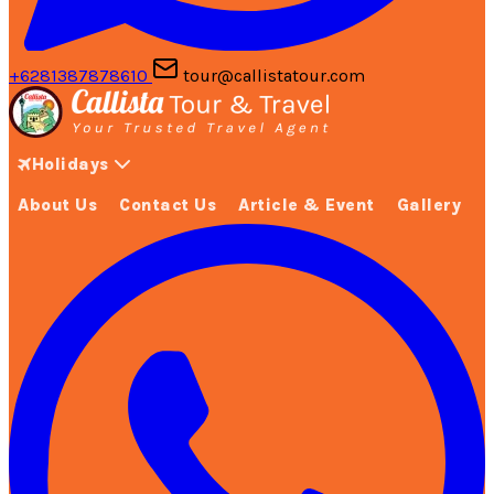
+6281387878610
tour@callistatour.com
Holidays
About Us
Contact Us
Article & Event
Gallery