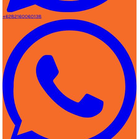
+6282160060138