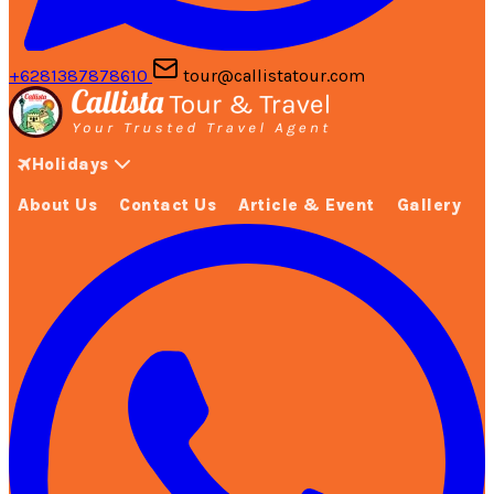
+6281387878610
tour@callistatour.com
Holidays
About Us
Contact Us
Article & Event
Gallery