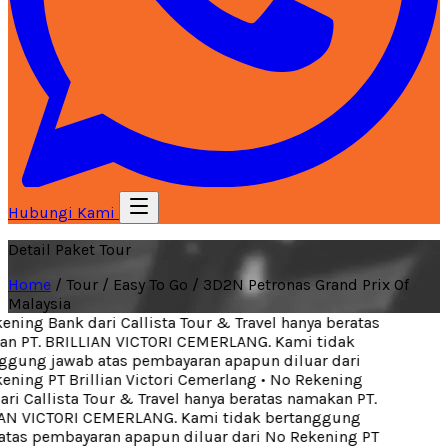
Hubungi Kami
Detail Paket Tour
Home
/
Tour
/
Easy To Go
/
3D2N Petronas Grand Prix Of
Malaysia
ning Bank dari Callista Tour & Travel hanya beratas
 PT. BRILLIAN VICTORI CEMERLANG. Kami tidak
gung jawab atas pembayaran apapun diluar dari
ning PT Brillian Victori Cemerlang
•
No Rekening
i Callista Tour & Travel hanya beratas namakan PT.
N VICTORI CEMERLANG. Kami tidak bertanggung
tas pembayaran apapun diluar dari No Rekening PT