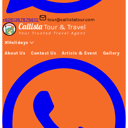
+6281387878610
tour@callistatour.com
Holidays
About Us
Contact Us
Article & Event
Gallery