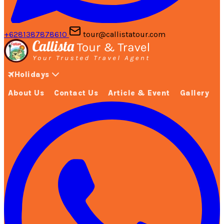
+6281387878610
tour@callistatour.com
Holidays
About Us
Contact Us
Article & Event
Gallery