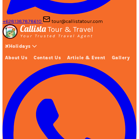
+6281387878610
tour@callistatour.com
Holidays
About Us
Contact Us
Article & Event
Gallery