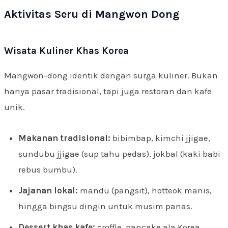
Aktivitas Seru di Mangwon Dong
Wisata Kuliner Khas Korea
Mangwon-dong identik dengan surga kuliner. Bukan
hanya pasar tradisional, tapi juga restoran dan kafe
unik.
Makanan tradisional:
bibimbap, kimchi jjigae,
sundubu jjigae (sup tahu pedas), jokbal (kaki babi
rebus bumbu).
Jajanan lokal:
mandu (pangsit), hotteok manis,
hingga bingsu dingin untuk musim panas.
Dessert khas kafe:
croffle, pancake ala Korea,