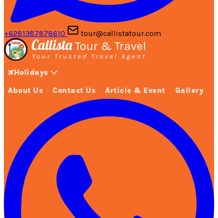
+6281387878610
tour@callistatour.com
Holidays
About Us
Contact Us
Article & Event
Gallery