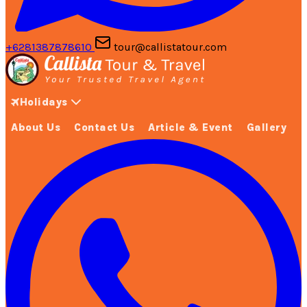
+6281387878610
tour@callistatour.com
Holidays
About Us
Contact Us
Article & Event
Gallery